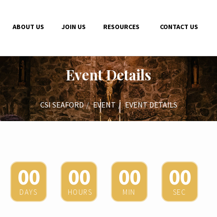
ABOUT US
JOIN US
RESOURCES
CONTACT US
Event Details
CSI SEAFORD
EVENT
EVENT DETAILS
00
00
00
00