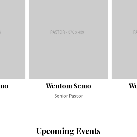
emo
Wentom Semo
We
Senior Pastor
Upcoming Events