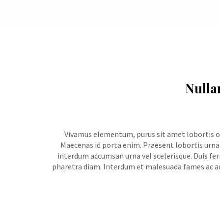
Nulla
Vivamus elementum, purus sit amet lobortis or
Maecenas id porta enim. Praesent lobortis urna f
interdum accumsan urna vel scelerisque. Duis ferm
pharetra diam. Interdum et malesuada fames ac ante