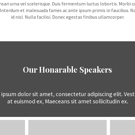
an urna vel scelerisque. Duis fermentum luctus lobortis. Morbi curs
. Interdum et malesuada fames ac ante ipsum primis in faucibus. N
id nisl. Nulla facilisi. Donec egestas finibus ullamcorper.
Our Honarable Speakers
ipsum dolor sit amet, consectetur adipiscing elit. Ves
at euismod ex, Maeceans sit amet sollicitudin ex.