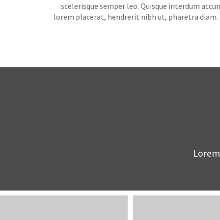
scelerisque semper leo. Quisque interdum accums
lorem placerat, hendrerit nibh ut, pharetra diam
Lorem 