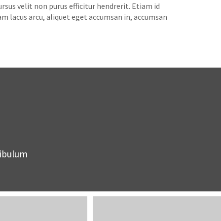
us velit non purus efficitur hendrerit. Etiam id
am lacus arcu, aliquet eget accumsan in, accumsan
tibulum